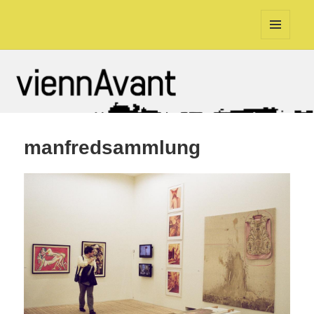
viennAvant
MENÜ
UND
WIDGETS
manfredsammlung