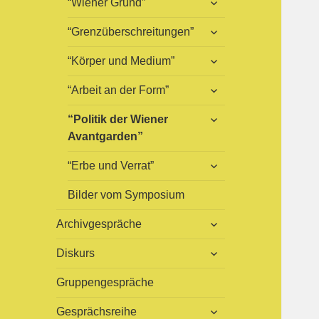
“Wiener Grund”
öffnen
untermenü
“Grenzüberschreitungen”
öffnen
untermenü
“Körper und Medium”
öffnen
untermenü
“Arbeit an der Form”
öffnen
untermenü
“Politik der Wiener
öffnen
Avantgarden”
untermenü
“Erbe und Verrat”
öffnen
Bilder vom Symposium
untermenü
Archivgespräche
öffnen
untermenü
Diskurs
öffnen
Gruppengespräche
untermenü
Gesprächsreihe