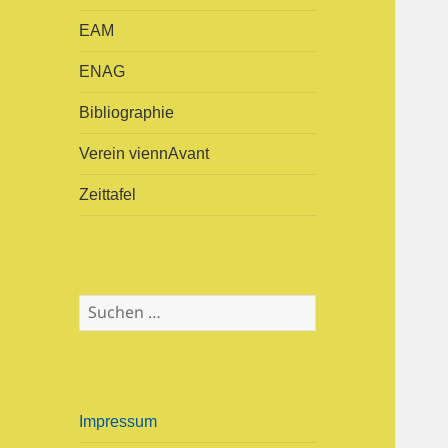
öffnen
EAM
ENAG
Bibliographie
Verein viennAvant
Zeittafel
S
u
c
h
e
Impressum
n