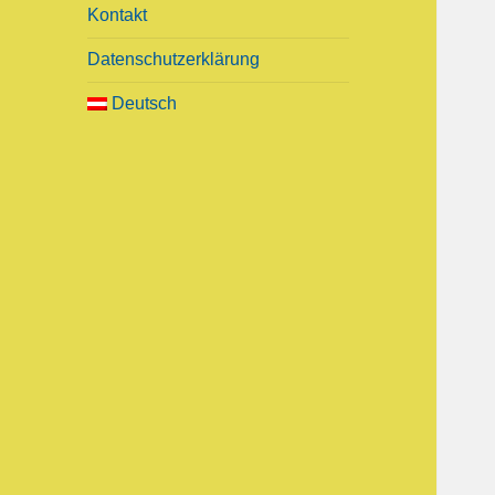
n
Kontakt
a
c
Datenschutzerklärung
h
Deutsch
: