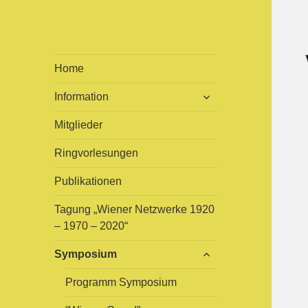
viennAvant
ist eine multidisziplinäre
Home
Arbeitsgruppe zur
untermenü
Information
Erforschung und Bearbeitung
öffnen
der Wiener Avantgarden 1945
Mitglieder
– 1975
Ringvorlesungen
Publikationen
Tagung „Wiener Netzwerke 1920
– 1970 – 2020“
untermenü
Symposium
öffnen
Programm Symposium
untermenü