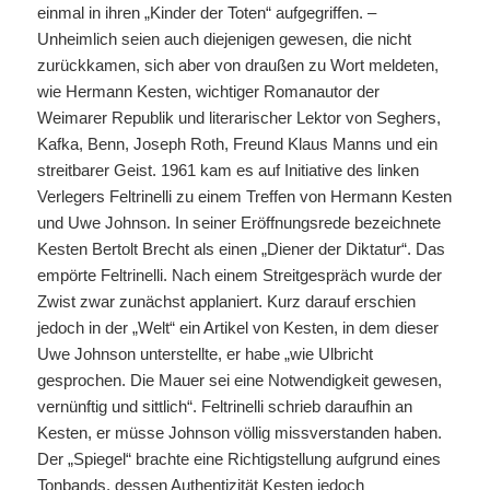
einmal in ihren „Kinder der Toten“ aufgegriffen. –
Unheimlich seien auch diejenigen gewesen, die nicht
zurückkamen, sich aber von draußen zu Wort meldeten,
wie Hermann Kesten, wichtiger Romanautor der
Weimarer Republik und literarischer Lektor von Seghers,
Kafka, Benn, Joseph Roth, Freund Klaus Manns und ein
streitbarer Geist. 1961 kam es auf Initiative des linken
Verlegers Feltrinelli zu einem Treffen von Hermann Kesten
und Uwe Johnson. In seiner Eröffnungsrede bezeichnete
Kesten Bertolt Brecht als einen „Diener der Diktatur“. Das
empörte Feltrinelli. Nach einem Streitgespräch wurde der
Zwist zwar zunächst applaniert. Kurz darauf erschien
jedoch in der „Welt“ ein Artikel von Kesten, in dem dieser
Uwe Johnson unterstellte, er habe „wie Ulbricht
gesprochen. Die Mauer sei eine Notwendigkeit gewesen,
vernünftig und sittlich“. Feltrinelli schrieb daraufhin an
Kesten, er müsse Johnson völlig missverstanden haben.
Der „Spiegel“ brachte eine Richtigstellung aufgrund eines
Tonbands, dessen Authentizität Kesten jedoch