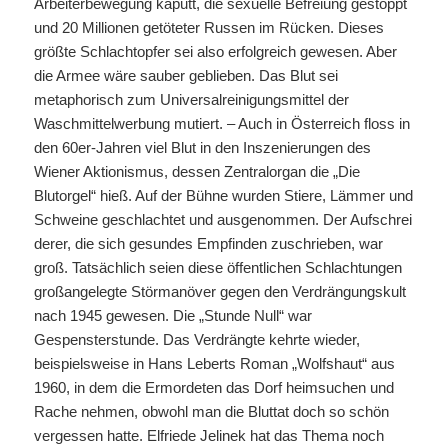
Arbeiterbewegung kaputt, die sexuelle Befreiung gestoppt
und 20 Millionen getöteter Russen im Rücken. Dieses
größte Schlachtopfer sei also erfolgreich gewesen. Aber
die Armee wäre sauber geblieben. Das Blut sei
metaphorisch zum Universalreinigungsmittel der
Waschmittelwerbung mutiert. – Auch in Österreich floss in
den 60er-Jahren viel Blut in den Inszenierungen des
Wiener Aktionismus, dessen Zentralorgan die „Die
Blutorgel“ hieß. Auf der Bühne wurden Stiere, Lämmer und
Schweine geschlachtet und ausgenommen. Der Aufschrei
derer, die sich gesundes Empfinden zuschrieben, war
groß. Tatsächlich seien diese öffentlichen Schlachtungen
großangelegte Störmanöver gegen den Verdrängungskult
nach 1945 gewesen. Die „Stunde Null“ war
Gespensterstunde. Das Verdrängte kehrte wieder,
beispielsweise in Hans Leberts Roman „Wolfshaut“ aus
1960, in dem die Ermordeten das Dorf heimsuchen und
Rache nehmen, obwohl man die Bluttat doch so schön
vergessen hatte. Elfriede Jelinek hat das Thema noch