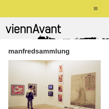
viennAvant
MENU
AND
WIDGETS
manfredsammlung