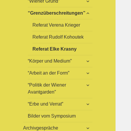
“Wiener Grund”
öffnen
untermenü
“Grenzüberschreitungen”
öffnen
Referat Verena Krieger
Referat Rudolf Kohoutek
Referat Elke Krasny
untermenü
“Körper und Medium”
öffnen
untermenü
“Arbeit an der Form”
öffnen
untermenü
“Politik der Wiener
öffnen
Avantgarden”
untermenü
“Erbe und Verrat”
öffnen
Bilder vom Symposium
untermenü
Archivgespräche