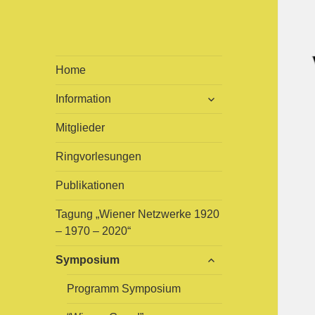
viennAvant
ist eine multidisziplinäre
Home
Arbeitsgruppe zur
untermenü
Information
Erforschung und Bearbeitung
öffnen
der Wiener Avantgarden 1945
Mitglieder
– 1975
Ringvorlesungen
Publikationen
Tagung „Wiener Netzwerke 1920
– 1970 – 2020“
untermenü
Symposium
öffnen
Programm Symposium
untermenü