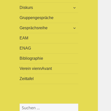
öffnen
untermenü
Diskurs
öffnen
Gruppengespräche
untermenü
Gesprächsreihe
öffnen
EAM
ENAG
Bibliographie
Verein viennAvant
Zeittafel
S