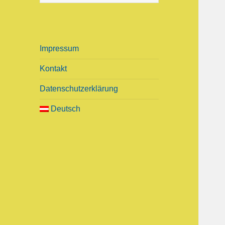
u
c
h
e
Impressum
n
n
Kontakt
a
c
Datenschutzerklärung
h
Deutsch
: