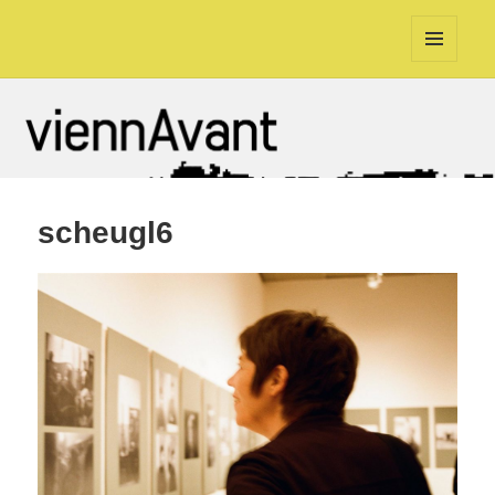
viennAvant
MENÜ
UND
WIDGETS
scheugl6