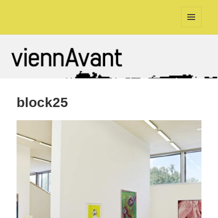
viennAvant
MENÜ
UND
WIDGETS
block25