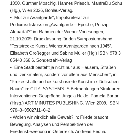
1990, Günther Moschig, Hannes Priesch, ManfreDu Schu
(Hg.), Wien 2026, Böhlau-Verlag.
• „Mut zur Avantgarde“, Impulsreferat zur
Podiumsdiskussion „Avantgarde – Epoche, Prinzip,
Aktualität?“ im Rahmen der Wiener Vorlesungen,
21.10.2009. Druckfassung für den Symposiumsband
“Teststrecke Kunst. Wiener Avantgarden nach 1945”.
Elisabeth Großegger und Sabine Müller (Hg.)
ISBN
978 3
85449 368 6, Sonderzahl-Verlag
• “Eine Stadt besteht ja nicht nur aus Häusern, Straßen
und Denkmälern, sondern vor allem aus Menschen”, in
“Prozesshafte und diskursbasierte Kunst im städtischen
Raum” in: CITY_SYSTEMS_S Betrachtungen Strukturen
Interventionen Gespräche. Angela Heide, Pamela Bartar
(Hrsg.)
ART
MINUTES
PUBLISHING
, Wien 2009,
ISBN
978–3–9502711–0–2
• Wollen wir wirklich alle Gewalt? in: Friede braucht
Bewegung. Analysen und Perspektiven der
Friedensbewegung in Österreich. Andreas Pecha,