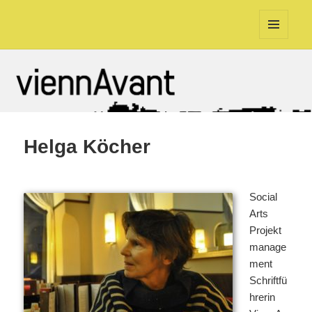
viennAvant
MENU
AND
WIDGETS
Helga Köcher
Social
Arts
Projekt
manage
ment
Schriftfü
hrerin