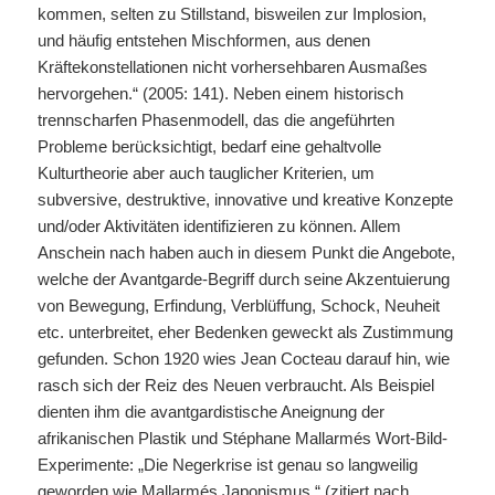
kommen, selten zu Stillstand, bisweilen zur Implosion,
und häufig entstehen Mischformen, aus denen
Kräftekonstellationen nicht vorhersehbaren Ausmaßes
hervorgehen.“ (2005: 141). Neben einem historisch
trennscharfen Phasenmodell, das die angeführten
Probleme berücksichtigt, bedarf eine gehaltvolle
Kulturtheorie aber auch tauglicher Kriterien, um
subversive, destruktive, innovative und kreative Konzepte
und/oder Aktivitäten identifizieren zu können. Allem
Anschein nach haben auch in diesem Punkt die Angebote,
welche der Avantgarde-Begriff durch seine Akzentuierung
von Bewegung, Erfindung, Verblüffung, Schock, Neuheit
etc. unterbreitet, eher Bedenken geweckt als Zustimmung
gefunden. Schon 1920 wies Jean Cocteau darauf hin, wie
rasch sich der Reiz des Neuen verbraucht. Als Beispiel
dienten ihm die avantgardistische Aneignung der
afrikanischen Plastik und Stéphane Mallarmés Wort-Bild-
Experimente: „Die Negerkrise ist genau so langweilig
geworden wie Mallarmés Japonismus.“ (zitiert nach