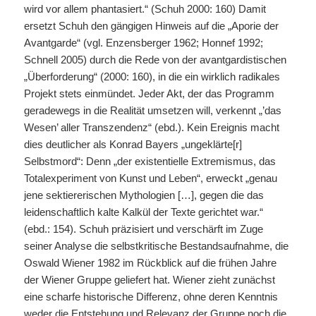
wird vor allem phantasiert.“ (Schuh 2000: 160) Damit
ersetzt Schuh den gängigen Hinweis auf die „Aporie der
Avantgarde“ (vgl. Enzensberger 1962; Honnef 1992;
Schnell 2005) durch die Rede von der avantgardistischen
„Überforderung“ (2000: 160), in die ein wirklich radikales
Projekt stets einmündet. Jeder Akt, der das Programm
geradewegs in die Realität umsetzen will, verkennt „’das
Wesen’ aller Transzendenz“ (ebd.). Kein Ereignis macht
dies deutlicher als Konrad Bayers „ungeklärte[r]
Selbstmord“: Denn „der existentielle Extremismus, das
Totalexperiment von Kunst und Leben“, erweckt „genau
jene sektiererischen Mythologien […], gegen die das
leidenschaftlich kalte Kalkül der Texte gerichtet war.“
(ebd.: 154). Schuh präzisiert und verschärft im Zuge
seiner Analyse die selbstkritische Bestandsaufnahme, die
Oswald Wiener 1982 im Rückblick auf die frühen Jahre
der Wiener Gruppe geliefert hat. Wiener zieht zunächst
eine scharfe historische Differenz, ohne deren Kenntnis
weder die Entstehung und Relevanz der Gruppe noch die