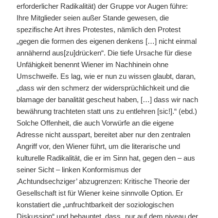
erforderlicher Radikalität) der Gruppe vor Augen führe:
Ihre Mitglieder seien außer Stande gewesen, die
spezifische Art ihres Protestes, nämlich den Protest
„gegen die formen des eigenen denkens […] nicht einmal
annähernd aus[zu]drücken“. Die tiefe Ursache für diese
Unfähigkeit benennt Wiener im Nachhinein ohne
Umschweife. Es lag, wie er nun zu wissen glaubt, daran,
„dass wir den schmerz der widersprüchlichkeit und die
blamage der banalität gescheut haben, […] dass wir nach
bewährung trachteten statt uns zu entlehren [sic!].“ (ebd.)
Solche Offenheit, die auch Vorwürfe an die eigene
Adresse nicht ausspart, bereitet aber nur den zentralen
Angriff vor, den Wiener führt, um die literarische und
kulturelle Radikalität, die er im Sinn hat, gegen den – aus
seiner Sicht – linken Konformismus der
‚Achtundsechziger’ abzugrenzen: Kritische Theorie der
Gesellschaft ist für Wiener keine sinnvolle Option. Er
konstatiert die „unfruchtbarkeit der soziologischen
Diskussion“ und behauptet, dass „nur auf dem niveau der