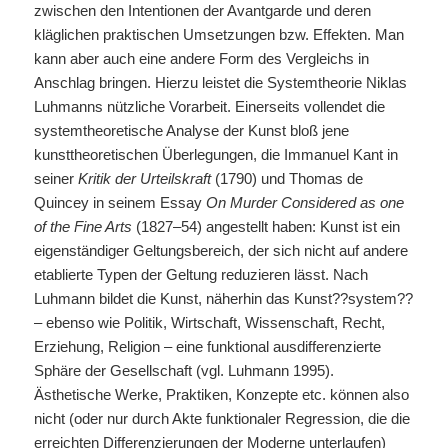
zwischen den Intentionen der Avantgarde und deren
kläglichen praktischen Umsetzungen bzw. Effekten. Man
kann aber auch eine andere Form des Vergleichs in
Anschlag bringen. Hierzu leistet die Systemtheorie Niklas
Luhmanns nützliche Vorarbeit. Einerseits vollendet die
systemtheoretische Analyse der Kunst bloß jene
kunsttheoretischen Überlegungen, die Immanuel Kant in
seiner
Kritik der Urteilskraft
(1790) und Thomas de
Quincey in seinem Essay
On Murder Considered as one
of the Fine Arts
(1827–54) angestellt haben: Kunst ist ein
eigenständiger Geltungsbereich, der sich nicht auf andere
etablierte Typen der Geltung reduzieren lässt. Nach
Luhmann bildet die Kunst, näherhin das Kunst??system??
– ebenso wie Politik, Wirtschaft, Wissenschaft, Recht,
Erziehung, Religion – eine funktional ausdifferenzierte
Sphäre der Gesellschaft (vgl. Luhmann 1995).
Ästhetische Werke, Praktiken, Konzepte etc. können also
nicht (oder nur durch Akte funktionaler Regression, die die
erreichten Differenzierungen der Moderne unterlaufen)