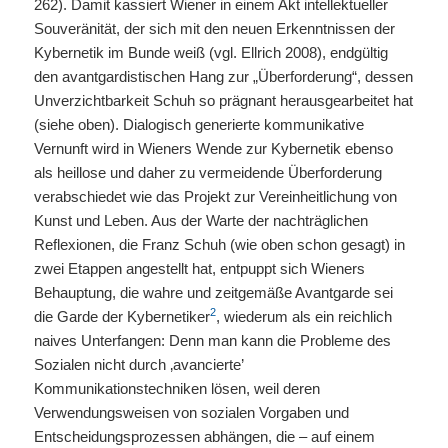
262). Damit kassiert Wiener in einem Akt intellektueller
Souveränität, der sich mit den neuen Erkenntnissen der
Kybernetik im Bunde weiß (vgl. Ellrich 2008), endgültig
den avantgardistischen Hang zur „Überforderung“, dessen
Unverzichtbarkeit Schuh so prägnant herausgearbeitet hat
(siehe oben). Dialogisch generierte kommunikative
Vernunft wird in Wieners Wende zur Kybernetik ebenso
als heillose und daher zu vermeidende Überforderung
verabschiedet wie das Projekt zur Vereinheitlichung von
Kunst und Leben. Aus der Warte der nachträglichen
Reflexionen, die Franz Schuh (wie oben schon gesagt) in
zwei Etappen angestellt hat, entpuppt sich Wieners
Behauptung, die wahre und zeitgemäße Avantgarde sei
2
die Garde der Kybernetiker
, wiederum als ein reichlich
naives Unterfangen: Denn man kann die Probleme des
Sozialen nicht durch ‚avancierte’
Kommunikationstechniken lösen, weil deren
Verwendungsweisen von sozialen Vorgaben und
Entscheidungsprozessen abhängen, die – auf einem