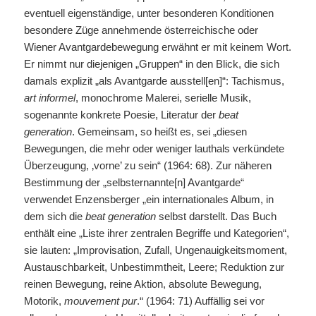
eventuell eigenständige, unter besonderen Konditionen
besondere Züge annehmende österreichische oder
Wiener Avantgardebewegung erwähnt er mit keinem Wort.
Er nimmt nur diejenigen „Gruppen“ in den Blick, die sich
damals explizit „als Avantgarde ausstell[en]“: Tachismus,
art informel
, monochrome Malerei, serielle Musik,
sogenannte konkrete Poesie, Literatur der
beat
generation
. Gemeinsam, so heißt es, sei „diesen
Bewegungen, die mehr oder weniger lauthals verkündete
Überzeugung, ‚vorne’ zu sein“ (1964: 68). Zur näheren
Bestimmung der „selbsternannte[n] Avantgarde“
verwendet Enzensberger „ein internationales Album, in
dem sich die
beat generation
selbst darstellt. Das Buch
enthält eine „Liste ihrer zentralen Begriffe und Kategorien“,
sie lauten: „Improvisation, Zufall, Ungenauigkeitsmoment,
Austauschbarkeit, Unbestimmtheit, Leere; Reduktion zur
reinen Bewegung, reine Aktion, absolute Bewegung,
Motorik,
mouvement pur
.“ (1964: 71) Auffällig sei vor