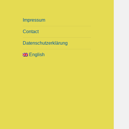
a
r
c
Impressum
h
f
Contact
o
r
Datenschutzerklärung
:
English