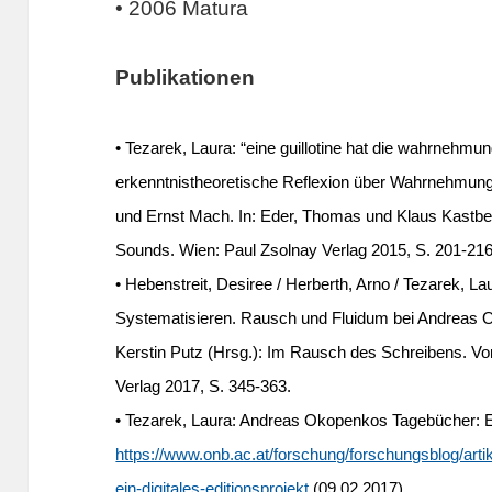
• 2006 Matura
Publikationen
• Tezarek, Laura: “eine guillotine hat die wahrnehmung
erkenntnistheoretische Reflexion über Wahrnehmung
und Ernst Mach. In: Eder, Thomas und Klaus Kastberg
Sounds. Wien: Paul Zsolnay Verlag 2015, S. 201-216
•
Hebenstreit, Desiree / Herberth, Arno / Tezarek,
Systematisieren. Rausch und Fluidum bei Andreas O
Kerstin Putz (Hrsg.): Im Rausch des Schreibens. V
Verlag 2017, S. 345-363.
• Tezarek, Laura: Andreas Okopenkos Tagebücher: Ein
https://www.onb.ac.at/forschung/forschungsblog/ar
ein-digitales-editionsprojekt
(09.02.2017).