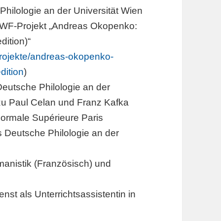
hilologie an der Universität Wien
 FWF-Projekt „Andreas Okopenko:
ition)“
t/projekte/andreas-okopenko-
dition
)
eutsche Philologie an der
 zu Paul Celan und Franz Kafka
Normale Supérieure Paris
 Deutsche Philologie an der
anistik (Französisch) und
nst als Unterrichtsassistentin in