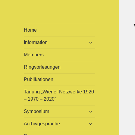
viennAvant
ist eine multidisziplinäre
Home
Arbeitsgruppe zur
expand
Information
Erforschung und Bearbeitung
child
der Wiener Avantgarden 1945
menu
Members
– 1975
Ringvorlesungen
Publikationen
Tagung „Wiener Netzwerke 1920
– 1970 – 2020“
expand
Symposium
child
menu
expand
Archivgespräche
child
menu
expand