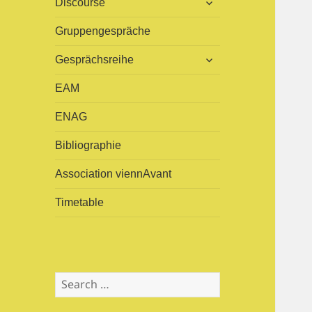
Discourse
child
menu
Gruppengespräche
expand
Gesprächsreihe
child
menu
EAM
ENAG
Bibliographie
Association viennAvant
Timetable
S
e