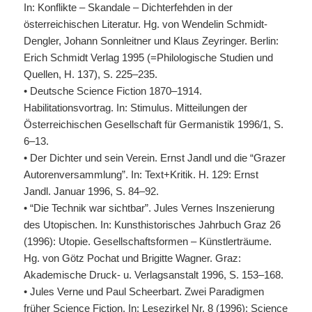
In: Konflikte – Skandale – Dichterfehden in der
österreichischen Literatur. Hg. von Wendelin Schmidt-
Dengler, Johann Sonnleitner und Klaus Zeyringer. Berlin:
Erich Schmidt Verlag 1995 (=Philologische Studien und
Quellen, H. 137), S. 225–235.
• Deutsche Science Fiction 1870–1914.
Habilitationsvortrag. In: Stimulus. Mitteilungen der
Österreichischen Gesellschaft für Germanistik 1996/1, S.
6–13.
• Der Dichter und sein Verein. Ernst Jandl und die “Grazer
Autorenversammlung”. In: Text+Kritik. H. 129: Ernst
Jandl. Januar 1996, S. 84–92.
• “Die Technik war sichtbar”. Jules Vernes Inszenierung
des Utopischen. In: Kunsthistorisches Jahrbuch Graz 26
(1996): Utopie. Gesellschaftsformen – Künstlerträume.
Hg. von Götz Pochat und Brigitte Wagner. Graz:
Akademische Druck- u. Verlagsanstalt 1996, S. 153–168.
• Jules Verne und Paul Scheerbart. Zwei Paradigmen
früher Science Fiction. In: Lesezirkel Nr. 8 (1996): Science