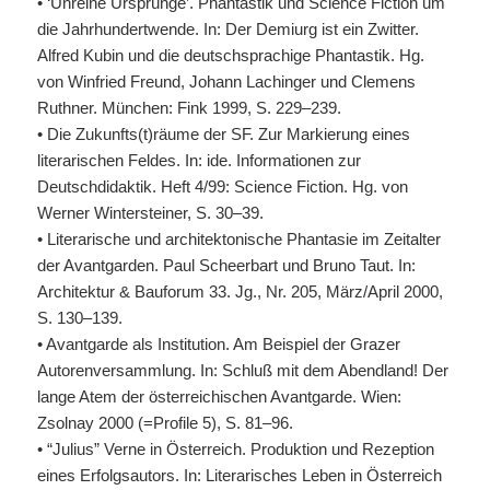
• ‘Unreine Ursprünge’. Phantastik und Science Fiction um
die Jahrhundertwende. In: Der Demiurg ist ein Zwitter.
Alfred Kubin und die deutschsprachige Phantastik. Hg.
von Winfried Freund, Johann Lachinger und Clemens
Ruthner. München: Fink 1999, S. 229–239.
• Die Zukunfts(t)räume der SF. Zur Markierung eines
literarischen Feldes. In: ide. Informationen zur
Deutschdidaktik. Heft 4/99: Science Fiction. Hg. von
Werner Wintersteiner, S. 30–39.
• Literarische und architektonische Phantasie im Zeitalter
der Avantgarden. Paul Scheerbart und Bruno Taut. In:
Architektur & Bauforum 33. Jg., Nr. 205, März/April 2000,
S. 130–139.
• Avantgarde als Institution. Am Beispiel der Grazer
Autorenversammlung. In: Schluß mit dem Abendland! Der
lange Atem der österreichischen Avantgarde. Wien:
Zsolnay 2000 (=Profile 5), S. 81–96.
• “Julius” Verne in Österreich. Produktion und Rezeption
eines Erfolgsautors. In: Literarisches Leben in Österreich