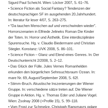
Sigurd Paul Scheichl. Wien: Löcker 2007, S. 61–76.
• Science Fiction als Social Fantasy? Tendenzen der
deutschsprachigen SF im ausgehenden 20.Jahrhundert.
In: literatur für leser 4/07, S. 263–275.
• “Da tauchen Menschen auf und verschwinden wieder”.
Horrorszenarien in Elfriede Jelineks Roman Die Kinder
der Toten. In: Horror und Ästhetik. Eine interdisziplinäre
Spurensuche. Hg. v. Claudio Biedermann und Christian
Stiegler. Konstanz:
UVK
2008, S. 86–101.
• Science Fiction – Glanz und Elend eines Genres. In: Der
Deutschunterricht 2/2008, S. 2–12.
• Das Glück der Fülle. Jules Vernes Romanhelden
erkunden den bürgerlichen Sehnsuchtsraum Ozean. In:
mare Nr. 69, August/September 2008, S. 62f.
• Stimm-Bruch. Akustische Inszenierungen der Wiener
Gruppe. In: verschiedene sätze treten auf. Die Wiener
Gruppe in Aktion. Hg. v. Thomas Eder und Juliane Vogel.
Wien: Zsolnay 2008 (=Profile 15), S. 99–118.
• Vom Frost zur Schmelze. Christoph Ransmayrs polare