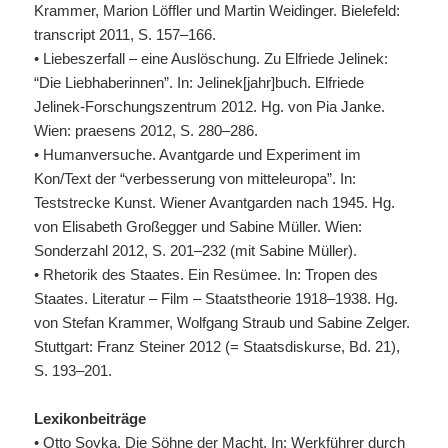
Krammer, Marion Löffler und Martin Weidinger. Bielefeld:
transcript 2011, S. 157–166.
• Liebeszerfall – eine Auslöschung. Zu Elfriede Jelinek:
“Die Liebhaberinnen”. In: Jelinek[jahr]buch. Elfriede
Jelinek-Forschungszentrum 2012. Hg. von Pia Janke.
Wien: praesens 2012, S. 280–286.
• Humanversuche. Avantgarde und Experiment im
Kon/Text der “verbesserung von mitteleuropa”. In:
Teststrecke Kunst. Wiener Avantgarden nach 1945. Hg.
von Elisabeth Großegger und Sabine Müller. Wien:
Sonderzahl 2012, S. 201–232 (mit Sabine Müller).
• Rhetorik des Staates. Ein Resümee. In: Tropen des
Staates. Literatur – Film – Staatstheorie 1918–1938. Hg.
von Stefan Krammer, Wolfgang Straub und Sabine Zelger.
Stuttgart: Franz Steiner 2012 (= Staatsdiskurse, Bd. 21),
S. 193–201.
Lexikonbeiträge
• Otto Soyka. Die Söhne der Macht. In: Werkführer durch