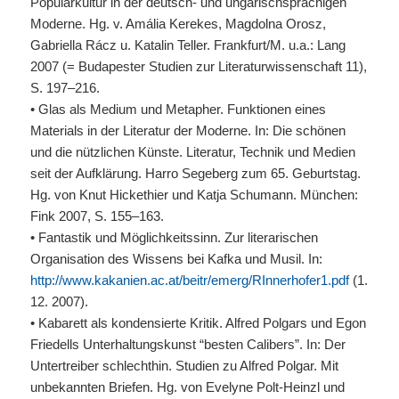
Populärkultur in der deutsch- und ungarischsprachigen
Moderne. Hg. v. Amália Kerekes, Magdolna Orosz,
Gabriella Rácz u. Katalin Teller. Frankfurt/M. u.a.: Lang
2007 (= Budapester Studien zur Literaturwissenschaft 11),
S. 197–216.
• Glas als Medium und Metapher. Funktionen eines
Materials in der Literatur der Moderne. In: Die schönen
und die nützlichen Künste. Literatur, Technik und Medien
seit der Aufklärung. Harro Segeberg zum 65. Geburtstag.
Hg. von Knut Hickethier und Katja Schumann. München:
Fink 2007, S. 155–163.
• Fantastik und Möglichkeitssinn. Zur literarischen
Organisation des Wissens bei Kafka und Musil. In:
http://www.kakanien.ac.at/beitr/emerg/RInnerhofer1.pdf
(1.
12. 2007).
• Kabarett als kondensierte Kritik. Alfred Polgars und Egon
Friedells Unterhaltungskunst “besten Calibers”. In: Der
Untertreiber schlechthin. Studien zu Alfred Polgar. Mit
unbekannten Briefen. Hg. von Evelyne Polt-Heinzl und