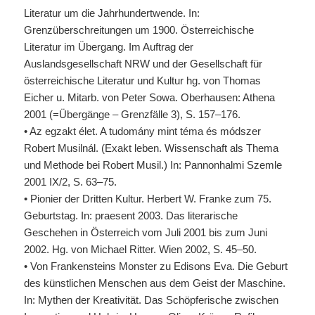
Literatur um die Jahrhundertwende. In:
Grenzüberschreitungen um 1900. Österreichische
Literatur im Übergang. Im Auftrag der
Auslandsgesellschaft
NRW
und der Gesellschaft für
österreichische Literatur und Kultur hg. von Thomas
Eicher u. Mitarb. von Peter Sowa. Oberhausen: Athena
2001 (=Übergänge – Grenzfälle 3), S. 157–176.
• Az egzakt élet. A tudomány mint téma és módszer
Robert Musilnál. (Exakt leben. Wissenschaft als Thema
und Methode bei Robert Musil.) In: Pannonhalmi Szemle
2001 IX/2, S. 63–75.
• Pionier der Dritten Kultur. Herbert W. Franke zum 75.
Geburtstag. In: praesent 2003. Das literarische
Geschehen in Österreich vom Juli 2001 bis zum Juni
2002. Hg. von Michael Ritter. Wien 2002, S. 45–50.
• Von Frankensteins Monster zu Edisons Eva. Die Geburt
des künstlichen Menschen aus dem Geist der Maschine.
In: Mythen der Kreativität. Das Schöpferische zwischen