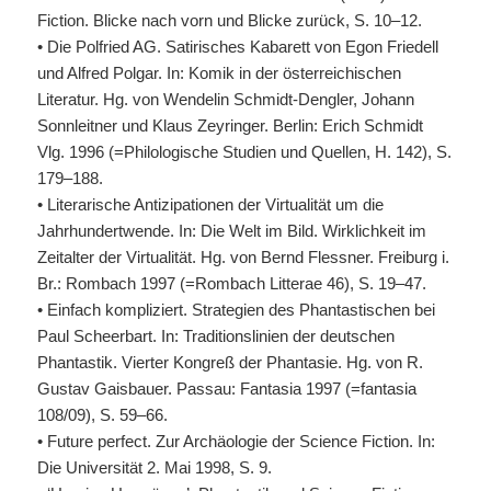
Fiction. Blicke nach vorn und Blicke zurück, S. 10–12.
• Die Polfried AG. Satirisches Kabarett von Egon Friedell
und Alfred Polgar. In: Komik in der österreichischen
Literatur. Hg. von Wendelin Schmidt-Dengler, Johann
Sonnleitner und Klaus Zeyringer. Berlin: Erich Schmidt
Vlg. 1996 (=Philologische Studien und Quellen, H. 142), S.
179–188.
• Literarische Antizipationen der Virtualität um die
Jahrhundertwende. In: Die Welt im Bild. Wirklichkeit im
Zeitalter der Virtualität. Hg. von Bernd Flessner. Freiburg i.
Br.: Rombach 1997 (=Rombach Litterae 46), S. 19–47.
• Einfach kompliziert. Strategien des Phantastischen bei
Paul Scheerbart. In: Traditionslinien der deutschen
Phantastik. Vierter Kongreß der Phantasie. Hg. von R.
Gustav Gaisbauer. Passau: Fantasia 1997 (=fantasia
108/09), S. 59–66.
• Future perfect. Zur Archäologie der Science Fiction. In:
Die Universität 2. Mai 1998, S. 9.