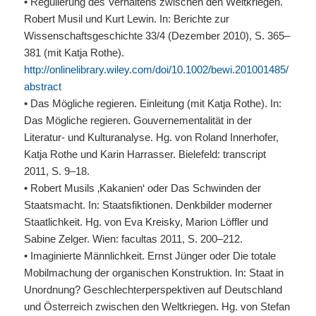
• Regulierung des Verhaltens zwischen den Weltkriegen.
Robert Musil und Kurt Lewin. In: Berichte zur
Wissenschaftsgeschichte 33/4 (Dezember 2010), S. 365–
381 (mit Katja Rothe).
http://onlinelibrary.wiley.com/doi/10.1002/bewi.201001485/
abstract
• Das Mögliche regieren. Einleitung (mit Katja Rothe). In:
Das Mögliche regieren. Gouvernementalität in der
Literatur- und Kulturanalyse. Hg. von Roland Innerhofer,
Katja Rothe und Karin Harrasser. Bielefeld: transcript
2011, S. 9–18.
• Robert Musils ‚Kakanien‘ oder Das Schwinden der
Staatsmacht. In: Staatsfiktionen. Denkbilder moderner
Staatlichkeit. Hg. von Eva Kreisky, Marion Löffler und
Sabine Zelger. Wien: facultas 2011, S. 200–212.
• Imaginierte Männlichkeit. Ernst Jünger oder Die totale
Mobilmachung der organischen Konstruktion. In: Staat in
Unordnung? Geschlechterperspektiven auf Deutschland
und Österreich zwischen den Weltkriegen. Hg. von Stefan