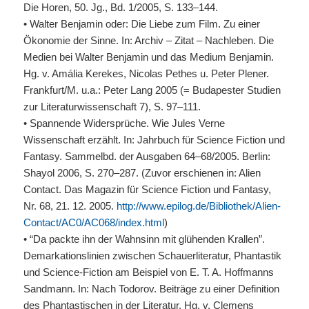
Die Horen, 50. Jg., Bd. 1/2005, S. 133–144.
• Walter Benjamin oder: Die Liebe zum Film. Zu einer
Ökonomie der Sinne. In: Archiv – Zitat – Nachleben. Die
Medien bei Walter Benjamin und das Medium Benjamin.
Hg. v. Amália Kerekes, Nicolas Pethes u. Peter Plener.
Frankfurt/M. u.a.: Peter Lang 2005 (= Budapester Studien
zur Literaturwissenschaft 7), S. 97–111.
• Spannende Widersprüche. Wie Jules Verne
Wissenschaft erzählt. In: Jahrbuch für Science Fiction und
Fantasy. Sammelbd. der Ausgaben 64–68/2005. Berlin:
Shayol 2006, S. 270–287. (Zuvor erschienen in: Alien
Contact. Das Magazin für Science Fiction und Fantasy,
Nr. 68, 21. 12. 2005.
http://www.epilog.de/Bibliothek/Alien-
Contact/AC0/AC068/index.html
)
• “Da packte ihn der Wahnsinn mit glühenden Krallen”.
Demarkationslinien zwischen Schauerliteratur, Phantastik
und Science-Fiction am Beispiel von E. T. A. Hoffmanns
Sandmann. In: Nach Todorov. Beiträge zu einer Definition
des Phantastischen in der Literatur. Hg. v. Clemens