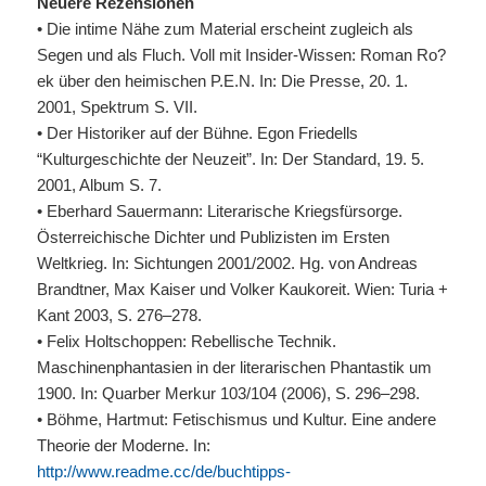
Neuere Rezensionen
• Die intime Nähe zum Material erscheint zugleich als
Segen und als Fluch. Voll mit Insider-Wissen: Roman Ro?
ek über den heimischen P.E.N. In: Die Presse, 20. 1.
2001, Spektrum S.
VII
.
• Der Historiker auf der Bühne. Egon Friedells
“Kulturgeschichte der Neuzeit”. In: Der Standard, 19. 5.
2001, Album S. 7.
• Eberhard Sauermann: Literarische Kriegsfürsorge.
Österreichische Dichter und Publizisten im Ersten
Weltkrieg. In: Sichtungen 2001/2002. Hg. von Andreas
Brandtner, Max Kaiser und Volker Kaukoreit. Wien: Turia +
Kant 2003, S. 276–278.
• Felix Holtschoppen: Rebellische Technik.
Maschinenphantasien in der literarischen Phantastik um
1900. In: Quarber Merkur 103/104 (2006), S. 296–298.
• Böhme, Hartmut: Fetischismus und Kultur. Eine andere
Theorie der Moderne. In:
http://www.readme.cc/de/buchtipps-