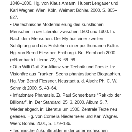
1848–1890. Hg. von Klaus Amann, Hubert Lengauer und
Karl Wagner. Wien, Köln, Weimar: Böhlau 2000, S. 805–
827.
• Die technische Modernisierung des künstlichen
Menschen in der Literatur zwischen 1800 und 1900. In:
Nach dem Menschen. Der Mythos einer zweiten
Schöpfung und das Entstehen einer posthumanen Kultur.
Hg. von Bernd Flessner. Freiburg i. Br.: Rombach 2000
(=Rombach Litterae 72), S. 69–99.
• Otto Willi Gail. Zur Allianz von Technik und Poesie. In:
Visionäre aus Franken. Sechs phantastische Biographien.
Hg. Von Bernd Flessner. Neustadt a. d. Aisch: Ph. C. W.
Schmidt 2000, S. 43–64.
• Inflationäre Phantasie. Zu Paul Scheerbarts “Rakkóx der
Billionär”. In: Der Standard, 25. 3. 2000, Album S. 7.
Wieder abgedr. in: Literatur um 1900. Zentrale Texte neu
gelesen. Hg. von Cornelia Niedermeier und Karl Wagner.
Wien: Böhlau 2001, S. 179–186.
• Technische Zukunftsbilder in der österreichischen