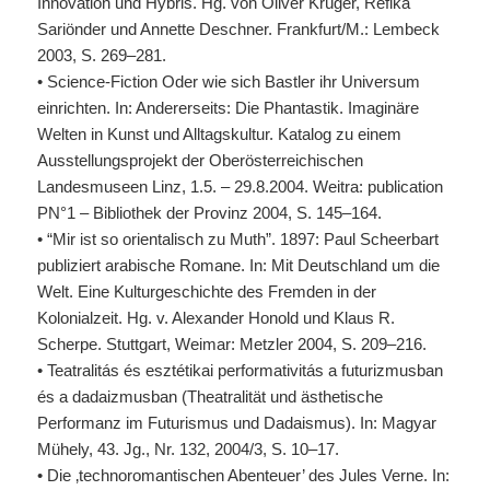
Innovation und Hybris. Hg. von Oliver Krüger, Refika
Sariönder und Annette Deschner. Frankfurt/M.: Lembeck
2003, S. 269–281.
• Science-Fiction Oder wie sich Bastler ihr Universum
einrichten. In: Andererseits: Die Phantastik. Imaginäre
Welten in Kunst und Alltagskultur. Katalog zu einem
Ausstellungsprojekt der Oberösterreichischen
Landesmuseen Linz, 1.5. – 29.8.2004. Weitra: publication
PN°1 – Bibliothek der Provinz 2004, S. 145–164.
• “Mir ist so orientalisch zu Muth”. 1897: Paul Scheerbart
publiziert arabische Romane. In: Mit Deutschland um die
Welt. Eine Kulturgeschichte des Fremden in der
Kolonialzeit. Hg. v. Alexander Honold und Klaus R.
Scherpe. Stuttgart, Weimar: Metzler 2004, S. 209–216.
• Teatralitás és esztétikai performativitás a futurizmusban
és a dadaizmusban (Theatralität und ästhetische
Performanz im Futurismus und Dadaismus). In: Magyar
Mühely, 43. Jg., Nr. 132, 2004/3, S. 10–17.
• Die ‚technoromantischen Abenteuer’ des Jules Verne. In: