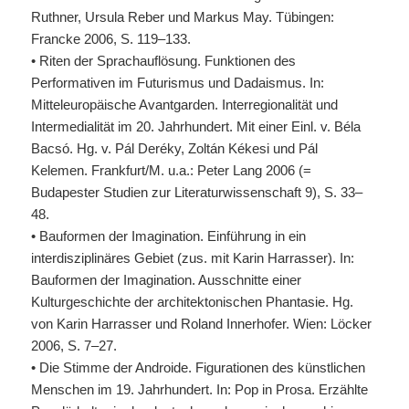
Ruthner, Ursula Reber und Markus May. Tübingen:
Francke 2006, S. 119–133.
• Riten der Sprachauflösung. Funktionen des
Performativen im Futurismus und Dadaismus. In:
Mitteleuropäische Avantgarden. Interregionalität und
Intermedialität im 20. Jahrhundert. Mit einer Einl. v. Béla
Bacsó. Hg. v. Pál Deréky, Zoltán Kékesi und Pál
Kelemen. Frankfurt/M. u.a.: Peter Lang 2006 (=
Budapester Studien zur Literaturwissenschaft 9), S. 33–
48.
• Bauformen der Imagination. Einführung in ein
interdisziplinäres Gebiet (zus. mit Karin Harrasser). In:
Bauformen der Imagination. Ausschnitte einer
Kulturgeschichte der architektonischen Phantasie. Hg.
von Karin Harrasser und Roland Innerhofer. Wien: Löcker
2006, S. 7–27.
• Die Stimme der Androide. Figurationen des künstlichen
Menschen im 19. Jahrhundert. In: Pop in Prosa. Erzählte